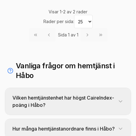
Visar
1
-
2
av
2
rader
Rader per sida:
Sida
1
av
1
Vanliga frågor om hemtjänst i
Håbo
Vilken hemtjänstenhet har högst CaireIndex-
poäng i Håbo?
Proffssystern i Stockholm AB toppar
CaireIndex-rankingen för hemtjänst i Håbo med
Hur många hemtjänstanordnare finns i Håbo?
86,1 poäng av 100. Det betyder inte att enheten