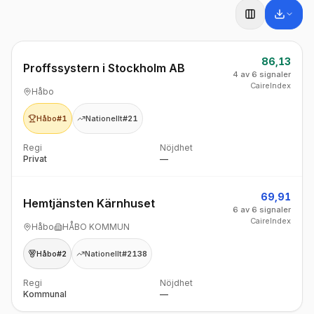
86,13
Proffssystern i Stockholm AB
4 av 6 signaler
CaireIndex
Håbo
Håbo
#1
Nationellt
#21
Regi
Nöjdhet
Privat
—
69,91
Hemtjänsten Kärnhuset
6 av 6 signaler
CaireIndex
Håbo
HÅBO KOMMUN
Håbo
#2
Nationellt
#2138
Regi
Nöjdhet
Kommunal
—