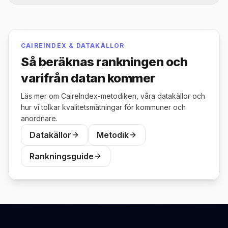
är "bäst": poängen är resultatet av CAIREs
Det finns 2 hemtjänstanordnare (enheter)
proprietära formel och ska läsas med
listade i Håbo. Jämför dem efter CaireIndex,
komponenttäckning, källor och bortfall på
brukarnöjdhet och regiform i topplistan ovan.
CAIREINDEX & DATAKÄLLOR
/topplistor/metodik.
Så beräknas rankningen och
varifrån datan kommer
Läs mer om CaireIndex-metodiken, våra datakällor och
hur vi tolkar kvalitetsmätningar för kommuner och
anordnare.
Datakällor
Metodik
Rankningsguide