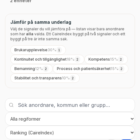
2 enheter
Jämför på samma underlag
Välj de signaler du vill jämföra på — listan visar bara anordnare
som har
alla
valda. Ett CaireIndex byggt på två signaler och ett
byggt på tre är inte samma sak.
Brukarupplevelse
30
%
1
Kontinuitet och tillgänglighet
18
%
Kompetens
15
%
2
2
Bemanning
12
%
Process och patientsäkerhet
15
%
2
2
Stabilitet och transparens
10
%
2
Regi
Sortera