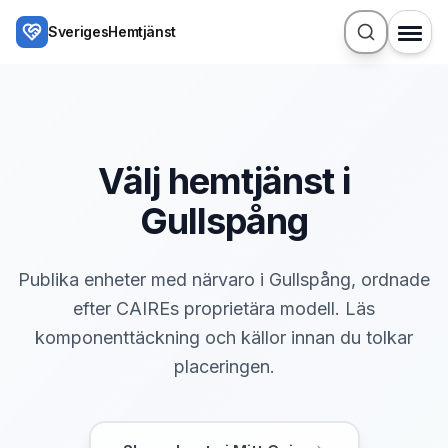
Hoppa till huvudinnehåll
SverigesHemtjänst
Välj hemtjänst i
Gullspång
Publika enheter med närvaro i Gullspång, ordnade
efter CAIREs proprietära modell. Läs
komponenttäckning och källor innan du tolkar
placeringen.