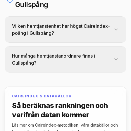
Gullspång
Vilken hemtjänstenhet har högst CaireIndex-
poäng i Gullspång?
Hemvård Gullspång toppar CaireIndex-
rankingen för hemtjänst i Gullspång med 87,2
Hur många hemtjänstanordnare finns i
poäng av 100. Det betyder inte att enheten är
Gullspång?
"bäst": poängen är resultatet av CAIREs
Det finns 2 hemtjänstanordnare (enheter)
proprietära formel och ska läsas med
listade i Gullspång. Jämför dem efter
komponenttäckning, källor och bortfall på
CaireIndex, brukarnöjdhet och regiform i
/topplistor/metodik.
CAIREINDEX & DATAKÄLLOR
topplistan ovan.
Så beräknas rankningen och
varifrån datan kommer
Läs mer om CaireIndex-metodiken, våra datakällor och