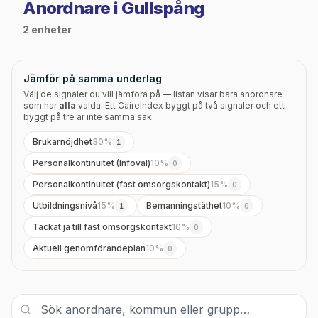
Anordnare i Gullspång
2 enheter
Jämför på samma underlag
Välj de signaler du vill jämföra på — listan visar bara anordnare
som har
alla
valda. Ett CaireIndex byggt på två signaler och ett
byggt på tre är inte samma sak.
Brukarnöjdhet
30
%
1
Personalkontinuitet (Infoval)
10
%
0
Personalkontinuitet (fast omsorgskontakt)
15
%
0
Utbildningsnivå
15
%
Bemanningstäthet
10
%
1
0
Tackat ja till fast omsorgskontakt
10
%
0
Aktuell genomförandeplan
10
%
0