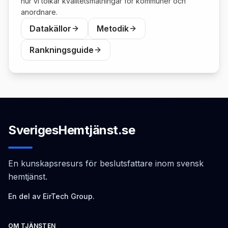
hur vi tolkar kvalitetsmätningar för kommuner och
anordnare.
Datakällor
Metodik
Rankningsguide
SverigesHemtjänst.se
En kunskapsresurs för beslutsfattare inom svensk
hemtjänst.
En del av EirTech Group.
OM TJÄNSTEN