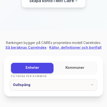
Skapa konto i Mitt Caire
Rankingen bygger på CAIREs proprietära modell CaireIndex.
Så beräknas CaireIndex
·
Källor, definitioner och bortfall
Enheter
Kommuner
FILTRERA PER KOMMUN
Gullspång