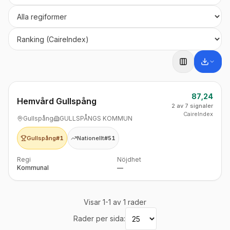
Regi
Sortera
87,24
Hemvård Gullspång
2 av 7 signaler
CaireIndex
Gullspång
GULLSPÅNGS KOMMUN
Gullspång
#1
Nationellt
#51
Regi
Nöjdhet
Kommunal
—
Visar
1
-
1
av
1
rader
Rader per sida: