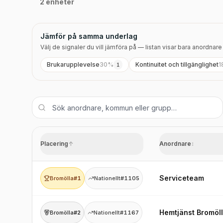
2 enheter
Jämför på samma underlag
Välj de signaler du vill jämföra på — listan visar bara anordnar
Brukarupplevelse
30
%
Kontinuitet och tillgänglighet
1
1
Placering
↑
Anordnare
↕
Serviceteam
Bromölla
#1
Nationellt
#1105
Hemtjänst Bromöl
Bromölla
#2
Nationellt
#1167