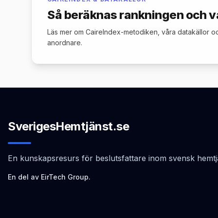
Så beräknas rankningen och v
Läs mer om CaireIndex-metodiken, våra datakällor oc
anordnare.
SverigesHemtjänst.se
En kunskapsresurs för beslutsfattare inom svensk hemtj
En del av EirTech Group.