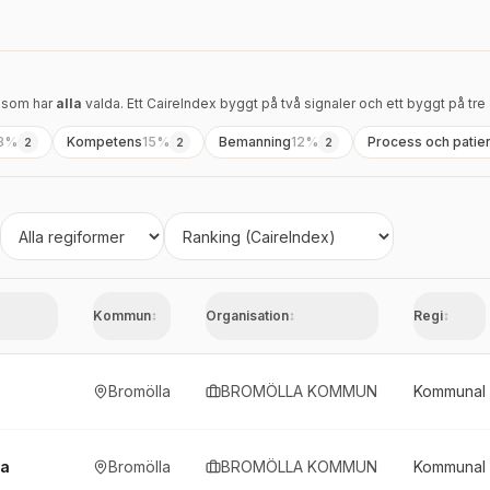
e som har
alla
valda. Ett CaireIndex byggt på två signaler och ett byggt på tre
8
%
Kompetens
15
%
Bemanning
12
%
Process och patie
2
2
2
Regi
Sortera
Kommun
↕
Organisation
↕
Regi
↕
Bromölla
BROMÖLLA KOMMUN
Kommunal
la
Bromölla
BROMÖLLA KOMMUN
Kommunal