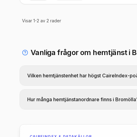
Visar
1
-
2
av
2
rader
Vanliga frågor om hemtjänst i 
Vilken hemtjänstenhet har högst CaireIndex-po
Serviceteam toppar CaireIndex-rankingen för he
av CAIREs proprietära formel och ska läsas med
Hur många hemtjänstanordnare finns i Bromölla
Det finns 2 hemtjänstanordnare (enheter) lista
CAIREINDEX & DATAKÄLLOR