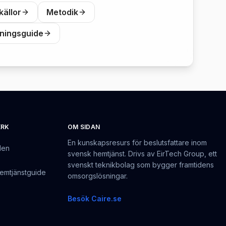
källor
Metodik
ningsguide
ERK
OM SIDAN
En kunskapsresurs för beslutsfattare inom
den
svensk hemtjänst. Drivs av EirTech Group, ett
svenskt teknikbolag som bygger framtidens
emtjänstguide
omsorgslösningar.
Besök Caire.se