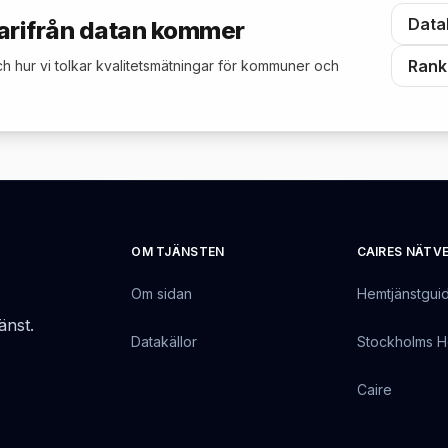
Data
arifrån datan kommer
Rank
h hur vi tolkar kvalitetsmätningar för kommuner och
OM TJÄNSTEN
CAIRES NÄTV
Om sidan
Hemtjänstgui
änst.
Datakällor
Stockholms H
Caire