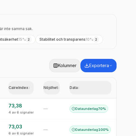
 är inte samma sak.
ntsäkerhet
15
%
Stabilitet och transparens
10
%
2
2
Kolumner
Exportera
CaireIndex
↕
Nöjdhet
↕
Data
↕
73,38
—
Dataunderlag
70%
4 av 6 signaler
73,03
—
Dataunderlag
100%
6 av 6 signaler