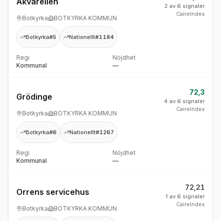
Akvarellen
2 av 6 signaler
CaireIndex
Botkyrka
BOTKYRKA KOMMUN
Botkyrka
#5
Nationellt
#1184
Regi
Nöjdhet
Kommunal
—
72,3
Grödinge
4 av 6 signaler
CaireIndex
Botkyrka
BOTKYRKA KOMMUN
Botkyrka
#6
Nationellt
#1267
Regi
Nöjdhet
Kommunal
—
72,21
Orrens servicehus
1 av 6 signaler
CaireIndex
Botkyrka
BOTKYRKA KOMMUN