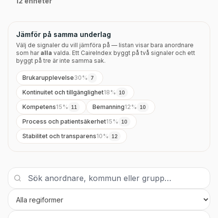
12 enheter
Jämför på samma underlag
Välj de signaler du vill jämföra på — listan visar bara anordnare
som har
alla
valda. Ett CaireIndex byggt på två signaler och ett
byggt på tre är inte samma sak.
Brukarupplevelse
30
%
7
Kontinuitet och tillgänglighet
18
%
10
Kompetens
15
%
Bemanning
12
%
11
10
Process och patientsäkerhet
15
%
10
Stabilitet och transparens
10
%
12
Regi
Sortera