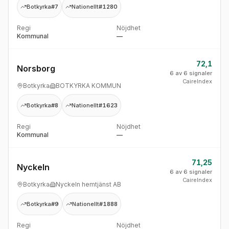
Botkyrka
#7
Nationellt
#1280
Regi
Nöjdhet
Kommunal
—
72,1
Norsborg
6 av 6 signaler
CaireIndex
Botkyrka
BOTKYRKA KOMMUN
Botkyrka
#8
Nationellt
#1623
Regi
Nöjdhet
Kommunal
—
71,25
Nyckeln
6 av 6 signaler
CaireIndex
Botkyrka
Nyckeln hemtjänst AB
Botkyrka
#9
Nationellt
#1888
Regi
Nöjdhet