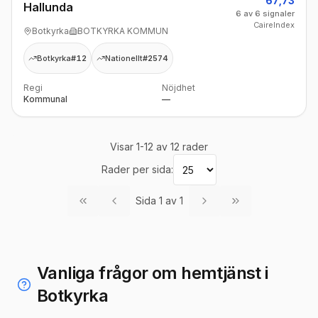
67,73
Hallunda
6 av 6 signaler
CaireIndex
Botkyrka
BOTKYRKA KOMMUN
Botkyrka
#12
Nationellt
#2574
Regi
Nöjdhet
Kommunal
—
Visar
1
-
12
av
12
rader
Rader per sida:
Sida
1
av
1
Vanliga frågor om hemtjänst i
Botkyrka