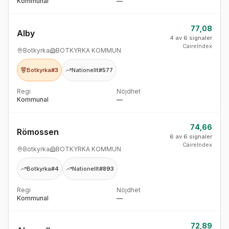
Kommunal
—
77,08
Alby
4 av 6 signaler
CaireIndex
Botkyrka
BOTKYRKA KOMMUN
Botkyrka
#3
Nationellt
#577
Regi
Nöjdhet
Kommunal
—
74,66
Römossen
6 av 6 signaler
CaireIndex
Botkyrka
BOTKYRKA KOMMUN
Botkyrka
#4
Nationellt
#893
Regi
Nöjdhet
Kommunal
—
72,89