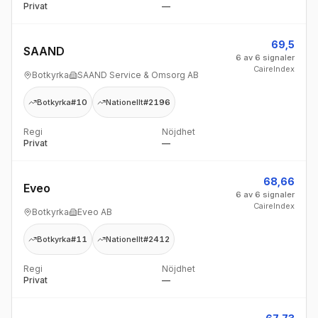
Privat
—
69,5
SAAND
6 av 6 signaler
CaireIndex
Botkyrka
SAAND Service & Omsorg AB
Botkyrka
#10
Nationellt
#2196
Regi
Nöjdhet
Privat
—
68,66
Eveo
6 av 6 signaler
CaireIndex
Botkyrka
Eveo AB
Botkyrka
#11
Nationellt
#2412
Regi
Nöjdhet
Privat
—