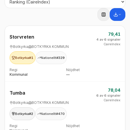
79,41
Storvreten
4 av 6 signaler
CaireIndex
Botkyrka
BOTKYRKA KOMMUN
Botkyrka
#1
Nationellt
#329
Regi
Nöjdhet
Kommunal
—
78,04
Tumba
6 av 6 signaler
CaireIndex
Botkyrka
BOTKYRKA KOMMUN
Botkyrka
#2
Nationellt
#470
Regi
Nöjdhet