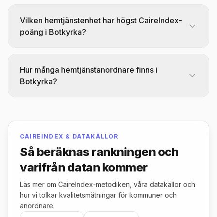
Vilken hemtjänstenhet har högst CaireIndex-
poäng i Botkyrka?
Storvreten toppar CaireIndex-rankingen för
hemtjänst i Botkyrka med 79,4 poäng av 100.
Hur många hemtjänstanordnare finns i
Det betyder inte att enheten är "bäst": poängen
Botkyrka?
är resultatet av CAIREs proprietära formel och
Det finns 12 hemtjänstanordnare (enheter)
ska läsas med komponenttäckning, källor och
listade i Botkyrka. Jämför dem efter CaireIndex,
bortfall på /topplistor/metodik.
brukarnöjdhet och regiform i topplistan ovan.
CAIREINDEX & DATAKÄLLOR
Så beräknas rankningen och
varifrån datan kommer
Läs mer om CaireIndex-metodiken, våra datakällor och
hur vi tolkar kvalitetsmätningar för kommuner och
anordnare.