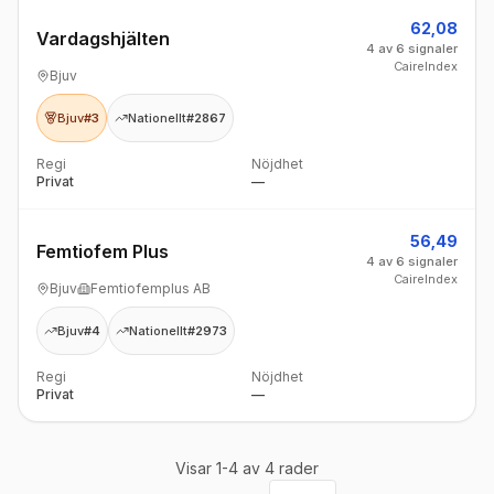
62,08
Vardagshjälten
4 av 6 signaler
CaireIndex
Bjuv
Bjuv
#3
Nationellt
#2867
Regi
Nöjdhet
Privat
—
56,49
Femtiofem Plus
4 av 6 signaler
CaireIndex
Bjuv
Femtiofemplus AB
Bjuv
#4
Nationellt
#2973
Regi
Nöjdhet
Privat
—
Visar
1
-
4
av
4
rader