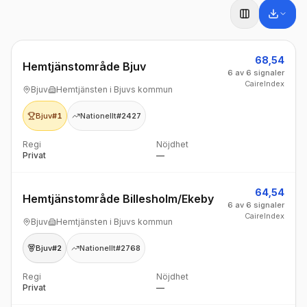
68,54
Hemtjänstområde Bjuv
6 av 6 signaler
CaireIndex
Bjuv
Hemtjänsten i Bjuvs kommun
Bjuv
#1
Nationellt
#2427
Regi
Nöjdhet
Privat
—
64,54
Hemtjänstområde Billesholm/Ekeby
6 av 6 signaler
CaireIndex
Bjuv
Hemtjänsten i Bjuvs kommun
Bjuv
#2
Nationellt
#2768
Regi
Nöjdhet
Privat
—