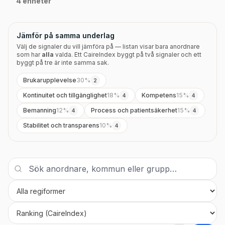
4 enheter
Jämför på samma underlag
Välj de signaler du vill jämföra på — listan visar bara anordnare
som har
alla
valda. Ett CaireIndex byggt på två signaler och ett
byggt på tre är inte samma sak.
Brukarupplevelse
30
%
2
Kontinuitet och tillgänglighet
18
%
Kompetens
15
%
4
4
Bemanning
12
%
Process och patientsäkerhet
15
%
4
4
Stabilitet och transparens
10
%
4
Regi
Sortera