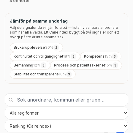
3 enheter
Jämför på samma underlag
Välj de signaler du vill jämföra på — listan visar bara anordnare
som har
alla
valda. Ett CaireIndex byggt på två signaler och ett
byggt på tre är inte samma sak.
Brukarupplevelse
30
%
2
Kontinuitet och tillgänglighet
18
%
Kompetens
15
%
3
3
Bemanning
12
%
Process och patientsäkerhet
15
%
3
3
Stabilitet och transparens
10
%
3
Regi
Sortera