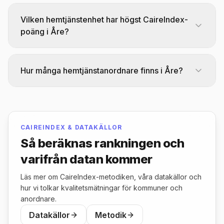
Vilken hemtjänstenhet har högst CaireIndex-
poäng i Åre?
Hemtjänst Duved toppar CaireIndex-rankingen
för hemtjänst i Åre med 79,6 poäng av 100. Det
Hur många hemtjänstanordnare finns i Åre?
betyder inte att enheten är "bäst": poängen är
resultatet av CAIREs proprietära formel och
Det finns 3 hemtjänstanordnare (enheter)
ska läsas med komponenttäckning, källor och
listade i Åre. Jämför dem efter CaireIndex,
bortfall på /topplistor/metodik.
brukarnöjdhet och regiform i topplistan ovan.
CAIREINDEX & DATAKÄLLOR
Så beräknas rankningen och
varifrån datan kommer
Läs mer om CaireIndex-metodiken, våra datakällor och
hur vi tolkar kvalitetsmätningar för kommuner och
anordnare.
Datakällor
Metodik