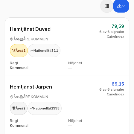
79,59
Hemtjänst Duved
6 av 6 signaler
CaireIndex
Åre
ÅRE KOMMUN
Åre
#1
Nationellt
#311
Regi
Nöjdhet
Kommunal
—
69,15
Hemtjänst Järpen
6 av 6 signaler
CaireIndex
Åre
ÅRE KOMMUN
Åre
#2
Nationellt
#2338
Regi
Nöjdhet
Kommunal
—