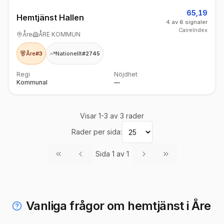
65,19
Hemtjänst Hallen
4 av 6 signaler
CaireIndex
Åre
ÅRE KOMMUN
Åre
#3
Nationellt
#2745
Regi
Nöjdhet
Kommunal
—
Visar
1
-
3
av
3
rader
Rader per sida:
Sida
1
av
1
Vanliga frågor om hemtjänst i Åre