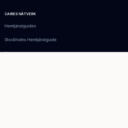
CAIRES NÄTVERK
Hemtjänstguiden
Stockholms Hemtjänstguide
Caire
OM SIDAN
En kunskapsresurs för beslutsfattare inom svensk hemtjänst.
Drivs av EirTech Group, ett svenskt teknikbolag som bygger
framtidens omsorgslösningar.
Besök Caire.se