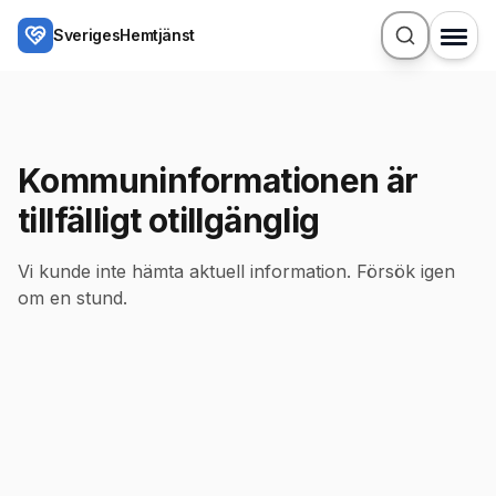
Hoppa till huvudinnehåll
SverigesHemtjänst
Kommuninformationen är
tillfälligt otillgänglig
Vi kunde inte hämta aktuell information. Försök igen
om en stund.