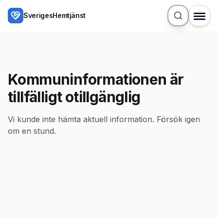
Hoppa till huvudinnehåll
SverigesHemtjänst
Kommuninformationen är
tillfälligt otillgänglig
Vi kunde inte hämta aktuell information. Försök igen
om en stund.