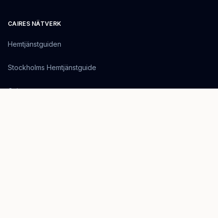
CAIRES NÄTVERK
Hemtjänstguiden
Stockholms Hemtjänstguide
Caire
OM SIDAN
En kunskapsresurs för beslutsfattare inom svensk hemtjänst.
Drivs av EirTech Group, ett svenskt teknikbolag som bygger
framtidens omsorgslösningar.
Besök Caire.se