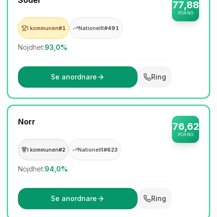
Söder
77,88
POÄNG
I kommunen
#1
Nationellt
#491
Nöjdhet:
93,0%
Se anordnare
Ring
Norr
76,62
POÄNG
I kommunen
#2
Nationellt
#623
Nöjdhet:
94,0%
Se anordnare
Ring