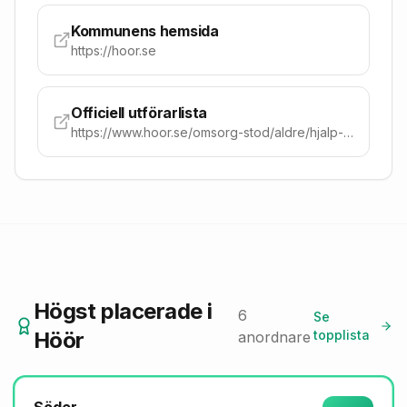
Kommunens hemsida
https://hoor.se
Officiell utförarlista
https://www.hoor.se/omsorg-stod/aldre/hjalp-i-hemmet-for-aldre/hemtjanst/tillfallig-vistelse-i-hoors-kommun/
Högst placerade
i
6
Se
Höör
topplista
anordnare