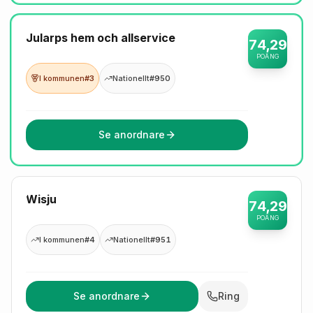
Jularps hem och allservice
74,29
POÄNG
I kommunen
#3
Nationellt
#950
Se anordnare
Wisju
74,29
POÄNG
I kommunen
#4
Nationellt
#951
Se anordnare
Ring