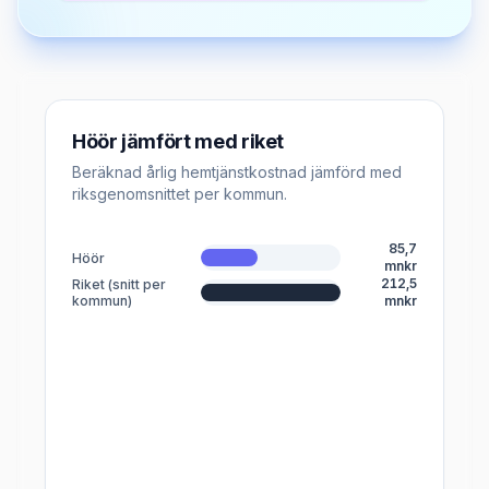
Höör jämfört med riket
Beräknad årlig hemtjänstkostnad jämförd med
riksgenomsnittet per kommun.
85,7
Höör
mnkr
212,5
Riket (snitt per
kommun)
mnkr