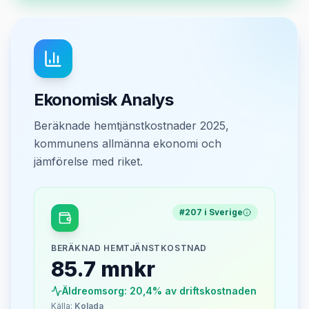
Ekonomisk Analys
Beräknade hemtjänstkostnader 2025,
kommunens allmänna ekonomi och
jämförelse med riket.
#
207
i Sverige
BERÄKNAD HEMTJÄNSTKOSTNAD
85.7 mnkr
Äldreomsorg:
20,4%
av driftskostnaden
Källa:
Kolada