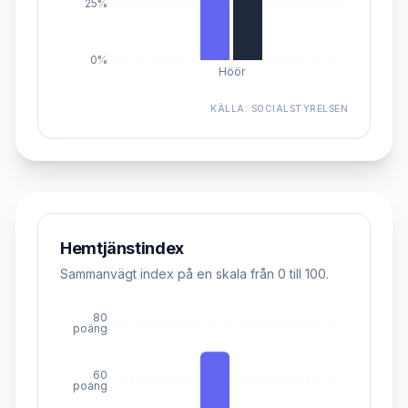
25%
0%
Höör
KÄLLA:
SOCIALSTYRELSEN
Hemtjänstindex
Sammanvägt index på en skala från 0 till 100.
80
poäng
60
poäng