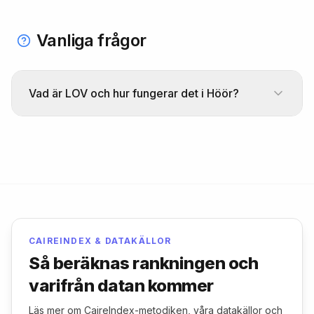
Vanliga frågor
Vad är LOV och hur fungerar det i Höör?
LOV (Lagen om valfrihetssystem) innebär att
brukare själva kan välja vilken anordnare som
ska leverera hemtjänst. I Höör finns godkända
LOV-anordnare som konkurrerar om kunderna
baserat på kvalitet och service.
CAIREINDEX & DATAKÄLLOR
Så beräknas rankningen och
varifrån datan kommer
Läs mer om CaireIndex-metodiken, våra datakällor och