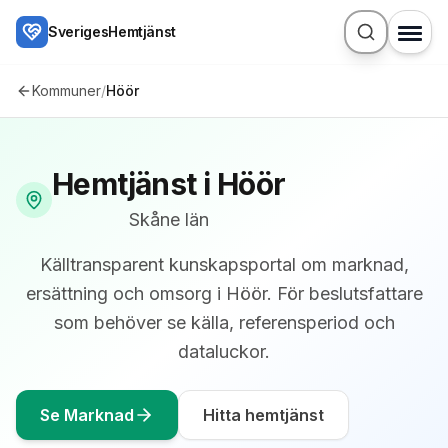
Hoppa till huvudinnehåll
SverigesHemtjänst
Kommuner
/
Höör
Hemtjänst i
Höör
Skåne län
Källtransparent kunskapsportal om marknad,
ersättning och omsorg i
Höör
. För beslutsfattare
som behöver se källa, referensperiod och
dataluckor.
Se Marknad
Hitta hemtjänst