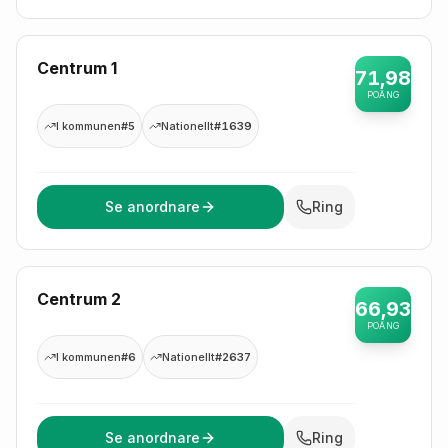
Centrum 1
71,98
POÄNG
I kommunen
#5
Nationellt
#1639
Se anordnare
Ring
Centrum 2
66,93
POÄNG
I kommunen
#6
Nationellt
#2637
Se anordnare
Ring