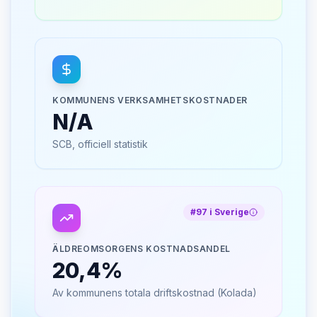
KOMMUNENS VERKSAMHETSKOSTNADER
N/A
SCB, officiell statistik
#
97
i Sverige
ÄLDREOMSORGENS KOSTNADSANDEL
20,4%
Av kommunens totala driftskostnad (Kolada)