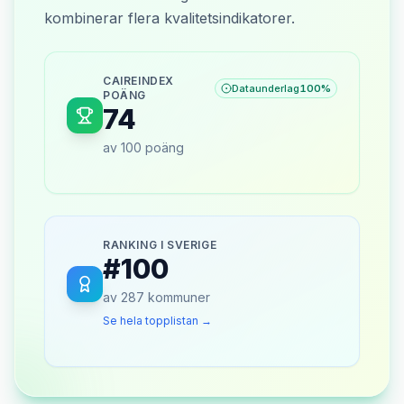
kombinerar flera kvalitetsindikatorer.
CAIREINDEX
Dataunderlag
100%
POÄNG
74
av 100 poäng
RANKING I SVERIGE
#
100
av
287
kommuner
Se hela topplistan →