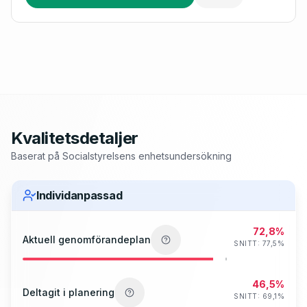
Kvalitetsdetaljer
Baserat på Socialstyrelsens enhetsundersökning
Individanpassad
72,8%
Aktuell genomförandeplan
SNITT:
77,5
%
46,5%
Deltagit i planering
SNITT:
69,1
%