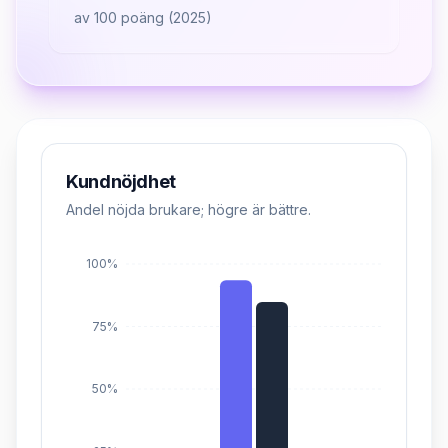
av 100 poäng (
2025
)
Kundnöjdhet
Andel nöjda brukare; högre är bättre.
100%
75%
50%