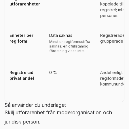
utförarenheter
kopplade till 
registret; inte a
personer.
Enheter per
Data saknas
Registrerade u
regiform
grupperade eft
Minst en regiformssiffra
saknas; en ofullständig
fördelning visas inte.
Registrerad
0 %
Andel enligt d
privat andel
regiformsdefini
kommununderla
Så använder du underlaget
Skilj utförarenhet från moderorganisation och
juridisk person.