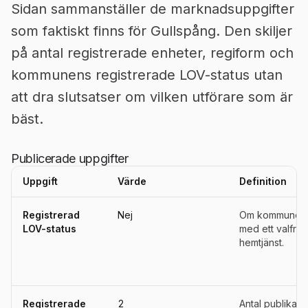
Sidan sammanställer de marknadsuppgifter
som faktiskt finns för Gullspång. Den skiljer
på antal registrerade enheter, regiform och
kommunens registrerade LOV-status utan
att dra slutsatser om vilken utförare som är
bäst.
Publicerade uppgifter
Uppgift
Värde
Definition
Uppgifter, definitioner, källor och referensperioder för
Gullspång
Registrerad
Nej
Om kommunen ä
LOV-status
med ett valfrih
hemtjänst.
Registrerade
2
Antal publika u