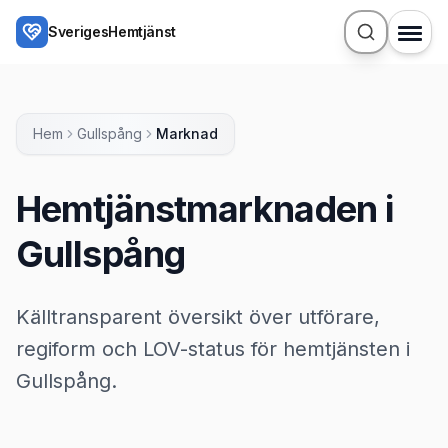
Hoppa till huvudinnehåll
SverigesHemtjänst
Hem
Gullspång
Marknad
Hemtjänstmarknaden i
Gullspång
Källtransparent översikt över utförare,
regiform och LOV-status för hemtjänsten i
Gullspång.