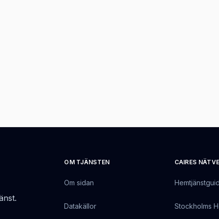
OM TJÄNSTEN
CAIRES NÄTV
Om sidan
Hemtjänstgui
änst.
Datakällor
Stockholms H