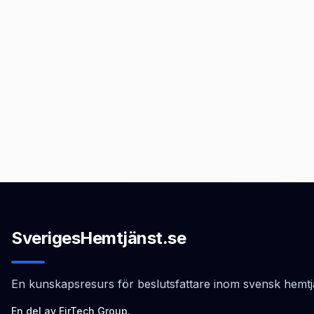
SverigesHemtjänst.se
En kunskapsresurs för beslutsfattare inom svensk hemtj
En del av EirTech Group.