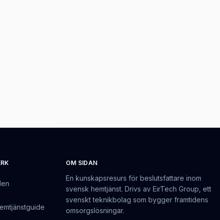
ERK
OM SIDAN
En kunskapsresurs för beslutsfattare inom
den
svensk hemtjänst. Drivs av EirTech Group, ett
svenskt teknikbolag som bygger framtidens
emtjänstguide
omsorgslösningar.