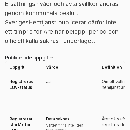
Ersättningsnivåer och avtalsvillkor ändras
genom kommunala beslut.
SverigesHemtjänst publicerar därför inte
ett timpris för Åre när belopp, period och
officiell källa saknas i underlaget.
Publicerade uppgifter
Uppgift
Värde
Definition
Uppgifter, definitioner, källor och referensperioder för
Åre
Registrerad
Ja
Om ett valfrih
LOV-status
hemtjänst är re
Registrerat
Data saknas
Året då valfri
startår för
registrerades s
Värdet finns inte i den
publicerade