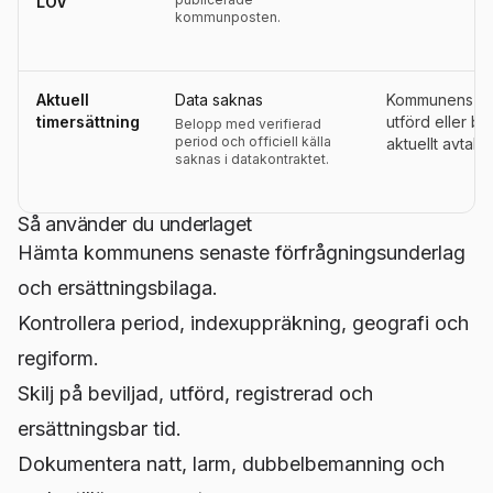
LOV
kommunposten.
Aktuell
Data saknas
Kommunens ers
timersättning
utförd eller be
Belopp med verifierad
period och officiell källa
aktuellt avtals
saknas i datakontraktet.
Så använder du underlaget
Hämta kommunens senaste förfrågningsunderlag
och ersättningsbilaga.
Kontrollera period, indexuppräkning, geografi och
regiform.
Skilj på beviljad, utförd, registrerad och
ersättningsbar tid.
Dokumentera natt, larm, dubbelbemanning och