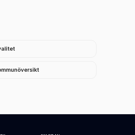
alitet
ommunöversikt