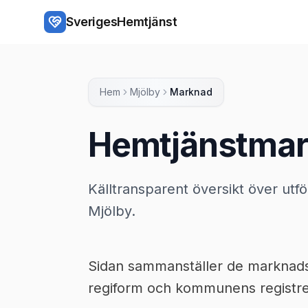
Hoppa till huvudinnehåll
SverigesHemtjänst
Hem
Mjölby
Marknad
Hemtjänstmar
Källtransparent översikt över utf
Mjölby.
Sidan sammanställer de marknadsup
regiform och kommunens registrer