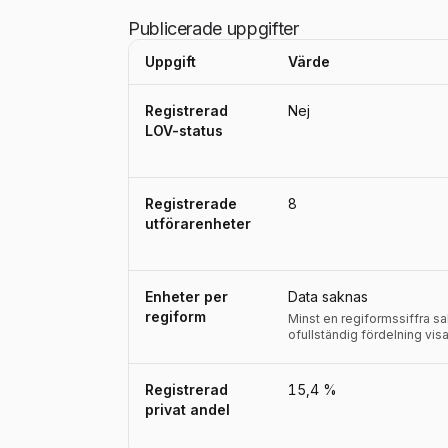
Publicerade uppgifter
Uppgift
Värde
Uppgifter, definitioner, källor och referensperio
Registrerad
Nej
LOV-status
Registrerade
8
utförarenheter
Enheter per
Data saknas
regiform
Minst en regiformssiffra s
ofullständig fördelning visa
Registrerad
15,4 %
privat andel