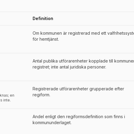
Definition
der för
Mjölby
Om kommunen är registrerad med ett valfrihetssys
för hemtjänst.
Antal publika utförarenheter kopplade till kommunen
registret; inte antal juridiska personer.
Registrerade utförarenheter grupperade efter
regiform.
aknas; en
s inte.
Andel enligt den regiformsdefinition som finns i
kommununderlaget.