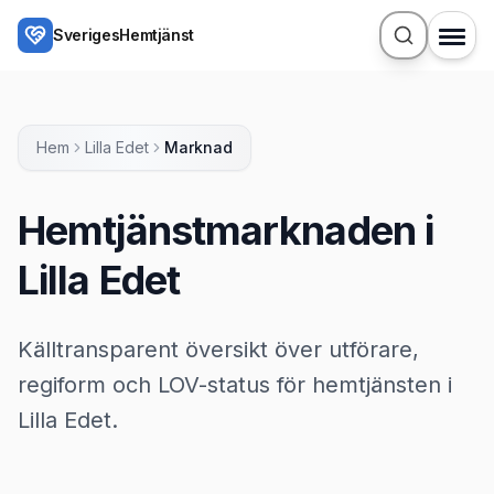
Hoppa till huvudinnehåll
SverigesHemtjänst
Hem
Lilla Edet
Marknad
Hemtjänstmarknaden i
Lilla Edet
Källtransparent översikt över utförare,
regiform och LOV-status för hemtjänsten i
Lilla Edet.