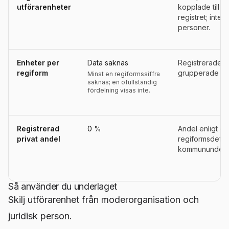
utförarenheter
kopplade till 
registret; inte a
personer.
Enheter per
Data saknas
Registrerade u
regiform
grupperade eft
Minst en regiformssiffra
saknas; en ofullständig
fördelning visas inte.
Registrerad
0 %
Andel enligt d
privat andel
regiformsdefini
kommununderla
Så använder du underlaget
Skilj utförarenhet från moderorganisation och
juridisk person.