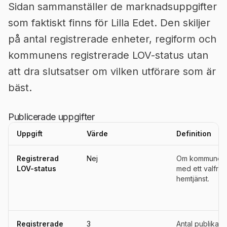
Sidan sammanställer de marknadsuppgifter
som faktiskt finns för Lilla Edet. Den skiljer
på antal registrerade enheter, regiform och
kommunens registrerade LOV-status utan
att dra slutsatser om vilken utförare som är
bäst.
Publicerade uppgifter
Uppgift
Värde
Definition
Uppgifter, definitioner, källor och referensperioder för
Lilla Edet
Registrerad
Nej
Om kommunen ä
LOV-status
med ett valfrih
hemtjänst.
Registrerade
3
Antal publika u