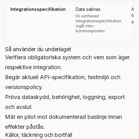
Integrationsspecifikation
Data saknas
Aktu
for
En verifierad
integrationsspecifikation
ans
ingår inte i
kommunposten.
Så använder du underlaget
Verifiera obligatoriska system och vem som äger
respektive integration.
Begär aktuell API-specifikation, testmiljö och
versionspolicy.
Pröva dataskydd, behörighet, loggning, export
och avslut.
Mät en pilot mot dokumenterad baslinje innan
effekter påstås.
Källor, täckning och bortfall