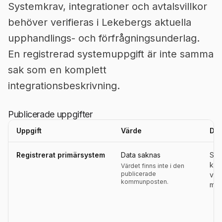
Systemkrav, integrationer och avtalsvillkor
behöver verifieras i Lekebergs aktuella
upphandlings- och förfrågningsunderlag.
En registrerad systemuppgift är inte samma
sak som en komplett
integrationsbeskrivning.
Publicerade uppgifter
Uppgift
Värde
Def
Uppgifter, definitioner, källor och referensperioder för
Lekeberg
Registrerat primärsystem
Data saknas
Sys
kom
Värdet finns inte i den
publicerade
ver
kommunposten.
modu