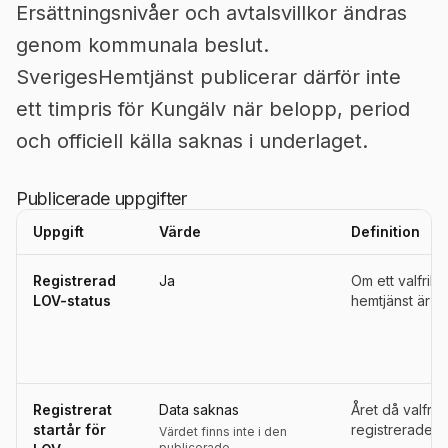
Ersättningsnivåer och avtalsvillkor ändras
genom kommunala beslut.
SverigesHemtjänst publicerar därför inte
ett timpris för Kungälv när belopp, period
och officiell källa saknas i underlaget.
Publicerade uppgifter
Uppgift
Värde
Definition
Uppgifter, definitioner, källor och referensperioder för
Kungälv
Registrerad
Ja
Om ett valfrih
LOV-status
hemtjänst är re
Registrerat
Data saknas
Året då valfri
startår för
registrerades s
Värdet finns inte i den
publicerade