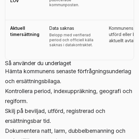
LOV
kommunposten.
Aktuell
Data saknas
Kommunens ers
timersättning
utförd eller be
Belopp med verifierad
period och officiell källa
aktuellt avtals
saknas i datakontraktet.
Så använder du underlaget
Hämta kommunens senaste förfrågningsunderlag
och ersättningsbilaga.
Kontrollera period, indexuppräkning, geografi och
regiform.
Skilj på beviljad, utförd, registrerad och
ersättningsbar tid.
Dokumentera natt, larm, dubbelbemanning och