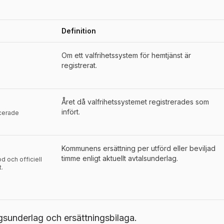
Definition
der för
Kristianstad
Om ett valfrihetssystem för hemtjänst är
registrerat.
Året då valfrihetssystemet registrerades som
infört.
icerade
Kommunens ersättning per utförd eller beviljad
timme enligt aktuellt avtalsunderlag.
d och officiell
t.
underlag och ersättningsbilaga.