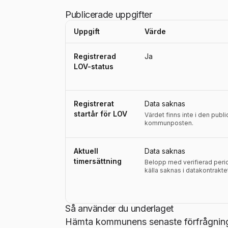
Publicerade uppgifter
Uppgift
Värde
Uppgifter, definitioner, källor och referensperio
Registrerad
Ja
LOV-status
Registrerat
Data saknas
startår för LOV
Värdet finns inte i den publ
kommunposten.
Aktuell
Data saknas
timersättning
Belopp med verifierad perio
källa saknas i datakontrakte
Så använder du underlaget
Hämta kommunens senaste förfrågnings