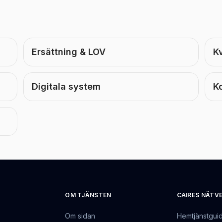
Ersättning & LOV
Kv
Digitala system
K
OM TJÄNSTEN
CAIRES NÄTV
Om sidan
Hemtjänstgui