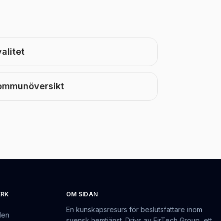
alitet
ommunöversikt
ERK
OM SIDAN
En kunskapsresurs för beslutsfattare inom
den
svensk hemtjänst. Drivs av EirTech Group, ett