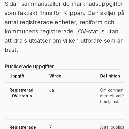
Sidan sammanställer de marknadsuppgifter
som faktiskt finns för Klippan. Den skiljer på
antal registrerade enheter, regiform och
kommunens registrerade LOV-status utan
att dra slutsatser om vilken utförare som är
bäst.
Publicerade uppgifter
Uppgift
Värde
Definition
Uppgifter, definitioner, källor och referensperioder för
Klippan
Registrerad
Ja
Om kommunen ä
LOV-status
med ett valfrih
hemtjänst.
Registrerade
7
Antal publika u