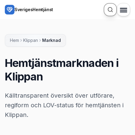
Hoppa till huvudinnehåll
SverigesHemtjänst
Hem
Klippan
Marknad
Hemtjänstmarknaden i
Klippan
Källtransparent översikt över utförare,
regiform och LOV-status för hemtjänsten i
Klippan.