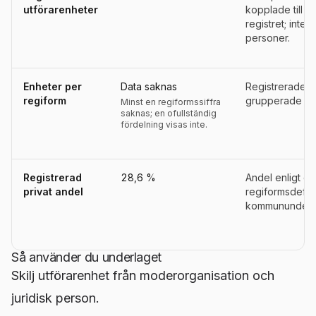
utförarenheter
kopplade till 
registret; inte a
personer.
Enheter per
Data saknas
Registrerade u
regiform
grupperade eft
Minst en regiformssiffra
saknas; en ofullständig
fördelning visas inte.
Registrerad
28,6 %
Andel enligt d
privat andel
regiformsdefini
kommununderla
Så använder du underlaget
Skilj utförarenhet från moderorganisation och
juridisk person.