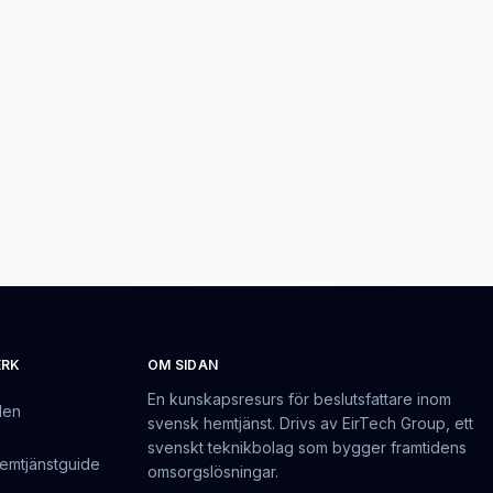
ERK
OM SIDAN
En kunskapsresurs för beslutsfattare inom
den
svensk hemtjänst. Drivs av EirTech Group, ett
svenskt teknikbolag som bygger framtidens
emtjänstguide
omsorgslösningar.