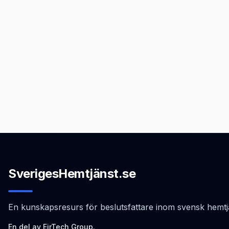
SverigesHemtjänst.se
En kunskapsresurs för beslutsfattare inom svensk hemtj
En del av EirTech Group.