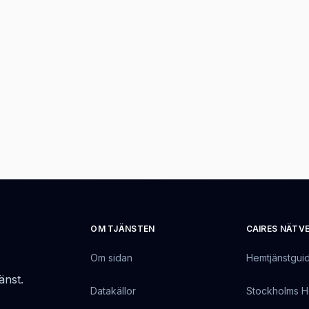
OM TJÄNSTEN
CAIRES NÄTV
Om sidan
Hemtjänstgui
änst.
Datakällor
Stockholms H