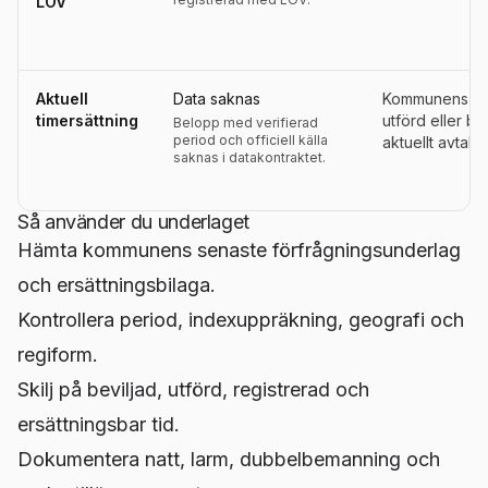
LOV
Aktuell
Data saknas
Kommunens ers
timersättning
utförd eller be
Belopp med verifierad
period och officiell källa
aktuellt avtals
saknas i datakontraktet.
Så använder du underlaget
Hämta kommunens senaste förfrågningsunderlag
och ersättningsbilaga.
Kontrollera period, indexuppräkning, geografi och
regiform.
Skilj på beviljad, utförd, registrerad och
ersättningsbar tid.
Dokumentera natt, larm, dubbelbemanning och