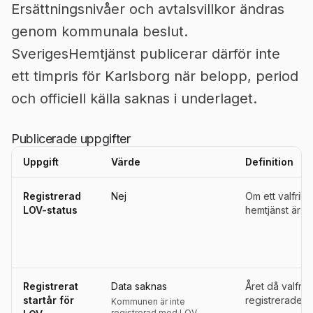
Ersättningsnivåer och avtalsvillkor ändras
genom kommunala beslut.
SverigesHemtjänst publicerar därför inte
ett timpris för Karlsborg när belopp, period
och officiell källa saknas i underlaget.
Publicerade uppgifter
Uppgift
Värde
Definition
Uppgifter, definitioner, källor och referensperioder för
Karlsborg
Registrerad
Nej
Om ett valfrih
LOV-status
hemtjänst är re
Registrerat
Data saknas
Året då valfri
startår för
registrerades s
Kommunen är inte
registrerad med LOV.