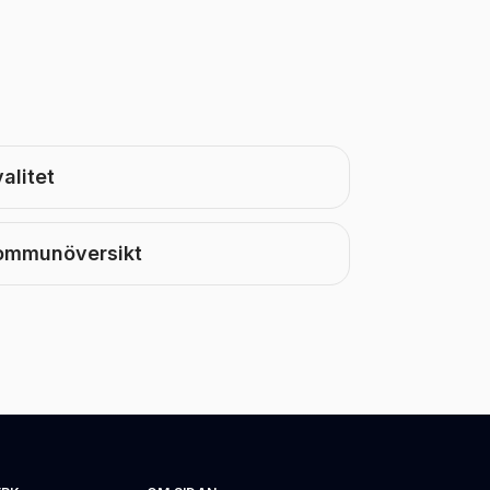
alitet
ommunöversikt