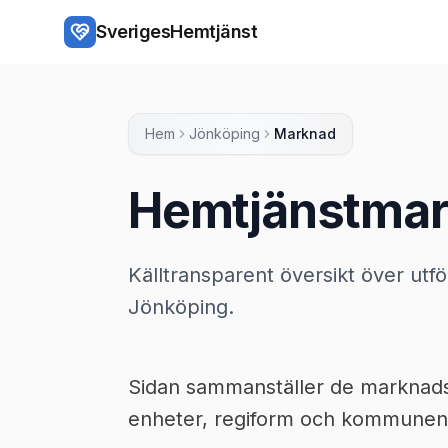
Hoppa till huvudinnehåll
SverigesHemtjänst
Hem
Jönköping
Marknad
Hemtjänstmar
Källtransparent översikt över utf
Jönköping.
Sidan sammanställer de marknadsup
enheter, regiform och kommunens 