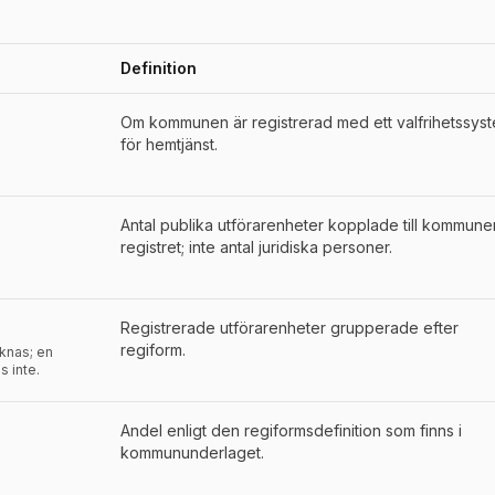
Definition
der för
Jönköping
Om kommunen är registrerad med ett valfrihetssys
för hemtjänst.
Antal publika utförarenheter kopplade till kommunen
registret; inte antal juridiska personer.
Registrerade utförarenheter grupperade efter
regiform.
aknas; en
s inte.
Andel enligt den regiformsdefinition som finns i
kommununderlaget.