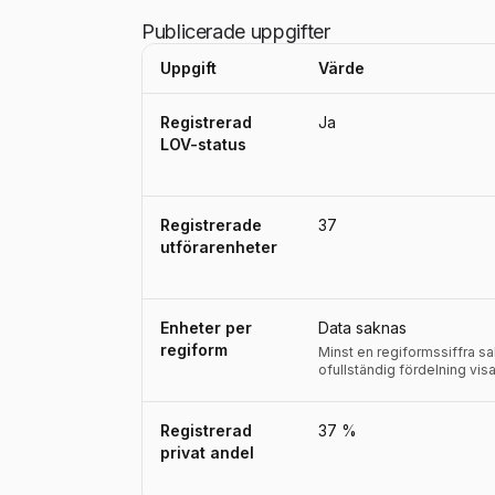
Publicerade uppgifter
Uppgift
Värde
Uppgifter, definitioner, källor och referensperio
Registrerad
Ja
LOV-status
Registrerade
37
utförarenheter
Enheter per
Data saknas
regiform
Minst en regiformssiffra s
ofullständig fördelning visa
Registrerad
37 %
privat andel