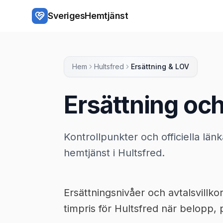
Hoppa till huvudinnehåll
SverigesHemtjänst
Hem
Hultsfred
Ersättning & LOV
Ersättning och
Kontrollpunkter och officiella länk
hemtjänst i Hultsfred.
Ersättningsnivåer och avtalsvillk
timpris för Hultsfred när belopp, p