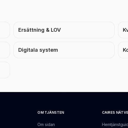
Ersättning & LOV
Kv
Digitala system
K
OM TJÄNSTEN
CAIRES NÄTV
Om sidan
Hemtjänstgui