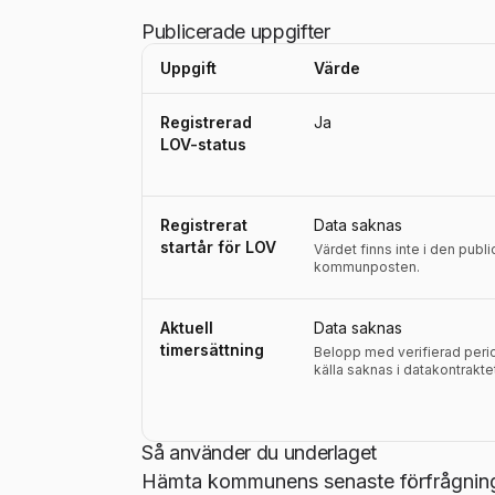
Publicerade uppgifter
Uppgift
Värde
Uppgifter, definitioner, källor och referensperio
Registrerad
Ja
LOV-status
Registrerat
Data saknas
startår för LOV
Värdet finns inte i den publ
kommunposten.
Aktuell
Data saknas
timersättning
Belopp med verifierad perio
källa saknas i datakontrakte
Så använder du underlaget
Hämta kommunens senaste förfrågnings