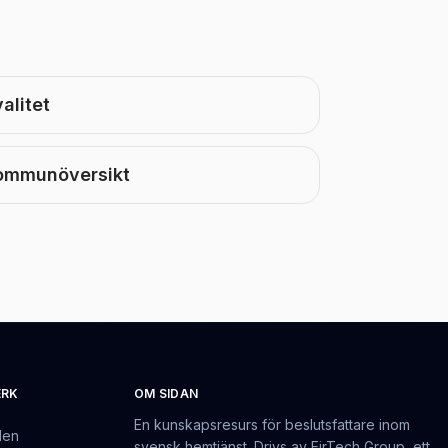
alitet
ommunöversikt
ERK
OM SIDAN
En kunskapsresurs för beslutsfattare inom
den
svensk hemtjänst. Drivs av EirTech Group, ett