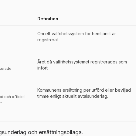
Definition
der för
Hultsfred
Om ett valfrihetssystem för hemtjänst är
registrerat.
Året då valfrihetssystemet registrerades som
infört.
icerade
Kommunens ersättning per utförd eller beviljad
timme enligt aktuellt avtalsunderlag.
d och officiell
t.
underlag och ersättningsbilaga.