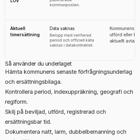
LOV
kommunposten.
Aktuell
Data saknas
Kommunens ers
timersättning
utförd eller be
Belopp med verifierad
period och officiell källa
aktuellt avtals
saknas i datakontraktet.
Så använder du underlaget
Hämta kommunens senaste förfrågningsunderlag
och ersättningsbilaga.
Kontrollera period, indexuppräkning, geografi och
regiform.
Skilj på beviljad, utförd, registrerad och
ersättningsbar tid.
Dokumentera natt, larm, dubbelbemanning och