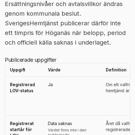
Ersättningsnivåer och avtalsvillkor ändras
genom kommunala beslut.
SverigesHemtjänst publicerar därför inte
ett timpris för Höganäs när belopp, period
och officiell källa saknas i underlaget.
Publicerade uppgifter
Uppgift
Värde
Definition
Uppgifter, definitioner, källor och referensperioder för
Höganäs
Registrerad
Ja
Om ett valfrih
LOV-status
hemtjänst är re
Registrerat
Data saknas
Året då valfri
startår för
registrerades s
Värdet finns inte i den
publicerade