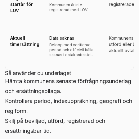
startår för
registrerades s
Kommunen är inte
registrerad med LOV.
LOV
Aktuell
Data saknas
Kommunens ers
timersättning
utförd eller be
Belopp med verifierad
period och officiell källa
aktuellt avtals
saknas i datakontraktet.
Så använder du underlaget
Hämta kommunens senaste förfrågningsunderlag
och ersättningsbilaga.
Kontrollera period, indexuppräkning, geografi och
regiform.
Skilj på beviljad, utförd, registrerad och
ersättningsbar tid.