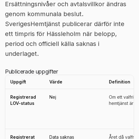
Ersättningsnivåer och avtalsvillkor ändras
genom kommunala beslut.
SverigesHemtjänst publicerar därför inte
ett timpris för Hässleholm när belopp,
period och officiell källa saknas i
underlaget.
Publicerade uppgifter
Uppgift
Värde
Definition
Uppgifter, definitioner, källor och referensperioder för
Hässlehol
Registrerad
Nej
Om ett valfrih
LOV-status
hemtjänst är re
Registrerat
Data saknas
Året då valfri