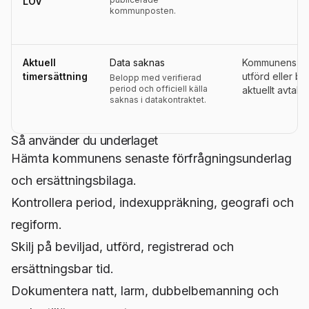
LOV
kommunposten.
Aktuell
Data saknas
Kommunens ers
timersättning
utförd eller be
Belopp med verifierad
period och officiell källa
aktuellt avtals
saknas i datakontraktet.
Så använder du underlaget
Hämta kommunens senaste förfrågningsunderlag
och ersättningsbilaga.
Kontrollera period, indexuppräkning, geografi och
regiform.
Skilj på beviljad, utförd, registrerad och
ersättningsbar tid.
Dokumentera natt, larm, dubbelbemanning och