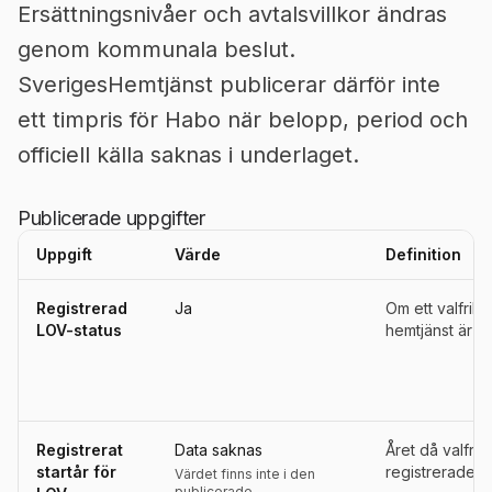
Ersättningsnivåer och avtalsvillkor ändras
genom kommunala beslut.
SverigesHemtjänst publicerar därför inte
ett timpris för Habo när belopp, period och
officiell källa saknas i underlaget.
Publicerade uppgifter
Uppgift
Värde
Definition
Uppgifter, definitioner, källor och referensperioder för
Habo
Registrerad
Ja
Om ett valfrih
LOV-status
hemtjänst är re
Registrerat
Data saknas
Året då valfri
startår för
registrerades s
Värdet finns inte i den
publicerade