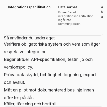
Integrationsspecifikation
Data saknas
Aktu
for
En verifierad
integrationsspecifikation
ans
ingår inte i
kommunposten.
Så använder du underlaget
Verifiera obligatoriska system och vem som äger
respektive integration.
Begär aktuell API-specifikation, testmiljö och
versionspolicy.
Pröva dataskydd, behörighet, loggning, export
och avslut.
Mät en pilot mot dokumenterad baslinje innan
effekter påstås.
Källor, täckning och bortfall