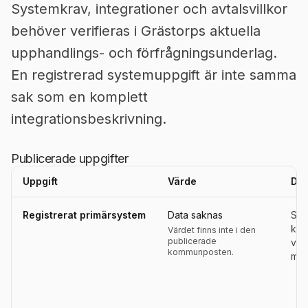
Systemkrav, integrationer och avtalsvillkor
behöver verifieras i Grästorps aktuella
upphandlings- och förfrågningsunderlag.
En registrerad systemuppgift är inte samma
sak som en komplett
integrationsbeskrivning.
Publicerade uppgifter
Uppgift
Värde
Def
Uppgifter, definitioner, källor och referensperioder för
Grästorp
Registrerat primärsystem
Data saknas
Sys
kom
Värdet finns inte i den
publicerade
ver
kommunposten.
modu