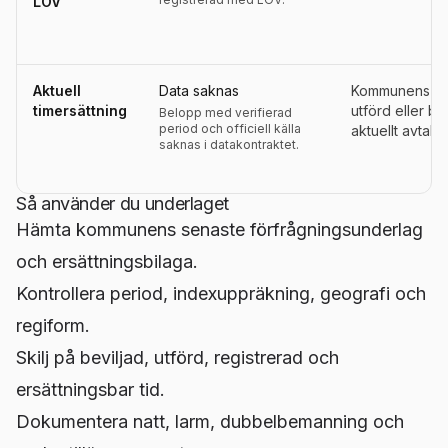
LOV
Aktuell
Data saknas
Kommunens ers
timersättning
utförd eller be
Belopp med verifierad
period och officiell källa
aktuellt avtals
saknas i datakontraktet.
Så använder du underlaget
Hämta kommunens senaste förfrågningsunderlag
och ersättningsbilaga.
Kontrollera period, indexuppräkning, geografi och
regiform.
Skilj på beviljad, utförd, registrerad och
ersättningsbar tid.
Dokumentera natt, larm, dubbelbemanning och