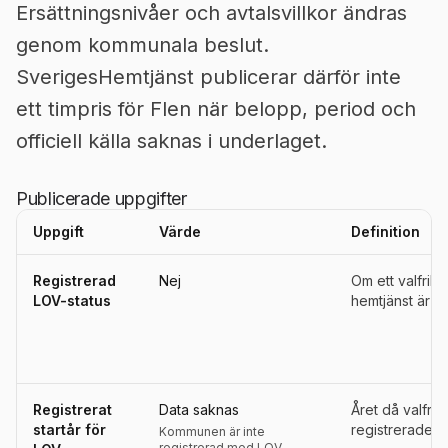
Ersättningsnivåer och avtalsvillkor ändras
genom kommunala beslut.
SverigesHemtjänst publicerar därför inte
ett timpris för Flen när belopp, period och
officiell källa saknas i underlaget.
Publicerade uppgifter
Uppgift
Värde
Definition
Uppgifter, definitioner, källor och referensperioder för
Flen
Registrerad
Nej
Om ett valfrih
LOV-status
hemtjänst är re
Registrerat
Data saknas
Året då valfri
startår för
registrerades s
Kommunen är inte
registrerad med LOV.