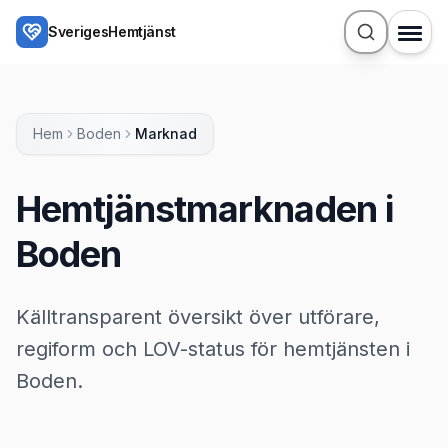
Hoppa till huvudinnehåll
SverigesHemtjänst
Hem
Boden
Marknad
Hemtjänstmarknaden i
Boden
Källtransparent översikt över utförare,
regiform och LOV-status för hemtjänsten i
Boden.