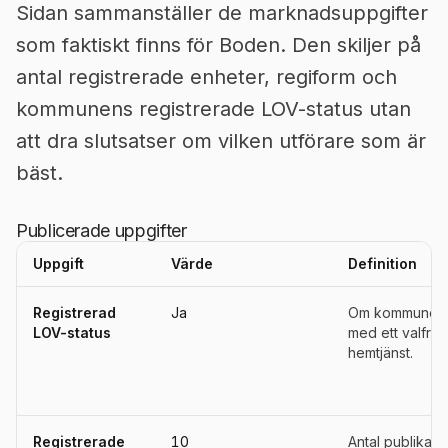
Sidan sammanställer de marknadsuppgifter
som faktiskt finns för Boden. Den skiljer på
antal registrerade enheter, regiform och
kommunens registrerade LOV-status utan
att dra slutsatser om vilken utförare som är
bäst.
Publicerade uppgifter
Uppgift
Värde
Definition
Uppgifter, definitioner, källor och referensperioder för
Boden
Registrerad
Ja
Om kommunen ä
LOV-status
med ett valfrih
hemtjänst.
Registrerade
10
Antal publika u