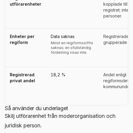
utförarenheter
kopplade till 
registret; inte a
personer.
Enheter per
Data saknas
Registrerade u
regiform
grupperade eft
Minst en regiformssiffra
saknas; en ofullständig
fördelning visas inte.
Registrerad
18,2 %
Andel enligt d
privat andel
regiformsdefini
kommununderla
Så använder du underlaget
Skilj utförarenhet från moderorganisation och
juridisk person.