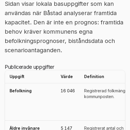
Sidan visar lokala basuppgifter som kan
användas när Båstad analyserar framtida
kapacitet. Den är inte en prognos: framtida
behov kräver kommunens egna
befolkningsprognoser, biståndsdata och
scenarioantaganden.
Publicerade uppgifter
Uppgift
Värde
Definition
Uppgifter, definitioner, källor och referensperioder för
Båstad
Befolkning
16 046
Registrerad folkmängd i
kommunposten.
Äldre invånare
5 147
Registrerat antal och an