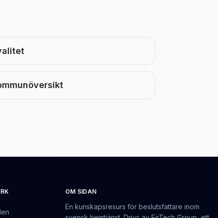
alitet
ommunöversikt
ERK
OM SIDAN
En kunskapsresurs för beslutsfattare inom
den
svensk hemtjänst. Drivs av EirTech Group, ett