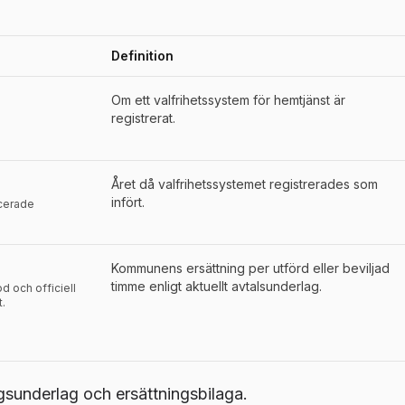
Definition
der för
Arvika
Om ett valfrihetssystem för hemtjänst är
registrerat.
Året då valfrihetssystemet registrerades som
infört.
icerade
Kommunens ersättning per utförd eller beviljad
timme enligt aktuellt avtalsunderlag.
d och officiell
t.
underlag och ersättningsbilaga.