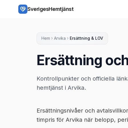
Hoppa till huvudinnehåll
SverigesHemtjänst
Hem
Arvika
Ersättning & LOV
Ersättning och
Kontrollpunkter och officiella länk
hemtjänst i Arvika.
Ersättningsnivåer och avtalsvillk
timpris för Arvika när belopp, peri