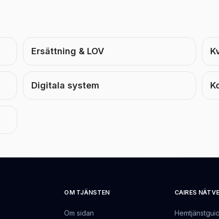
Ersättning & LOV
Kv
Digitala system
K
OM TJÄNSTEN
CAIRES NÄTV
Om sidan
Hemtjänstgui