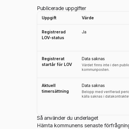
Publicerade uppgifter
Uppgift
Värde
Uppgifter, definitioner, källor och referensperio
Registrerad
Ja
LOV-status
Registrerat
Data saknas
startår för LOV
Värdet finns inte i den publ
kommunposten.
Aktuell
Data saknas
timersättning
Belopp med verifierad perio
källa saknas i datakontrakte
Så använder du underlaget
Hämta kommunens senaste förfrågnings