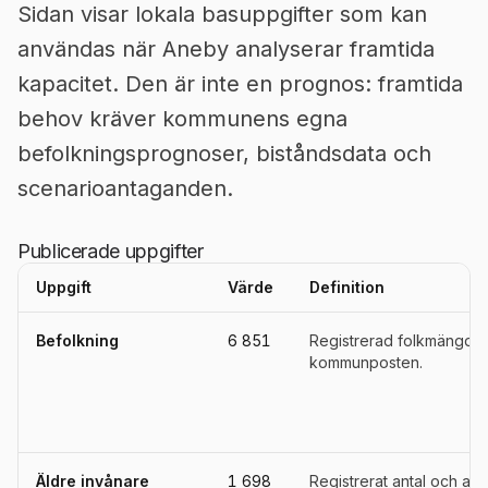
Sidan visar lokala basuppgifter som kan
användas när Aneby analyserar framtida
kapacitet. Den är inte en prognos: framtida
behov kräver kommunens egna
befolkningsprognoser, biståndsdata och
scenarioantaganden.
Publicerade uppgifter
Uppgift
Värde
Definition
Uppgifter, definitioner, källor och referensperioder för
Aneby
Befolkning
6 851
Registrerad folkmängd i
kommunposten.
Äldre invånare
1 698
Registrerat antal och and