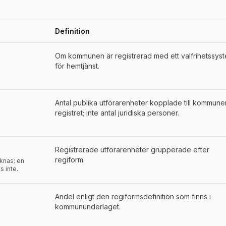
Definition
der för
Åmål
Om kommunen är registrerad med ett valfrihetssys
för hemtjänst.
Antal publika utförarenheter kopplade till kommunen
registret; inte antal juridiska personer.
Registrerade utförarenheter grupperade efter
regiform.
aknas; en
s inte.
Andel enligt den regiformsdefinition som finns i
kommununderlaget.