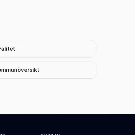
alitet
ommunöversikt