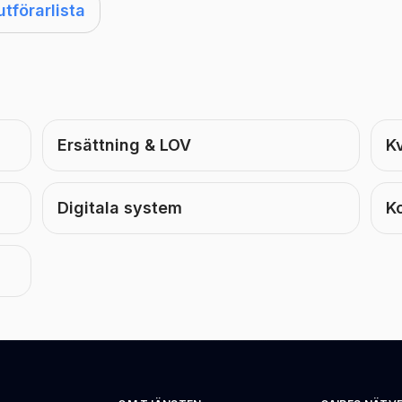
förarlista
Ersättning & LOV
Kv
Digitala system
K