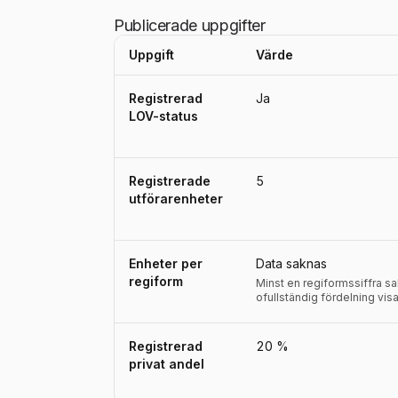
Publicerade uppgifter
Uppgift
Värde
Uppgifter, definitioner, källor och referensperio
Registrerad
Ja
LOV-status
Registrerade
5
utförarenheter
Enheter per
Data saknas
regiform
Minst en regiformssiffra s
ofullständig fördelning visa
Registrerad
20 %
privat andel