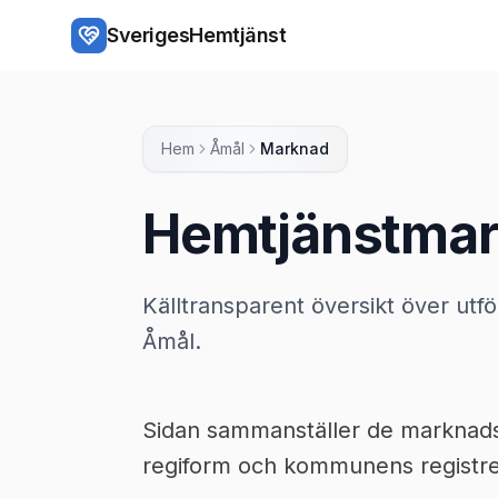
Hoppa till huvudinnehåll
SverigesHemtjänst
Hem
Åmål
Marknad
Hemtjänstmar
Källtransparent översikt över utf
Åmål.
Sidan sammanställer de marknadsup
regiform och kommunens registrer