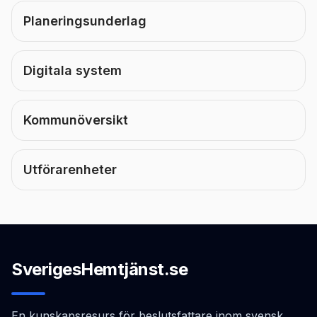
Planeringsunderlag
Digitala system
Kommunöversikt
Utförarenheter
SverigesHemtjänst.se
En kunskapsresurs för beslutsfattare inom svensk