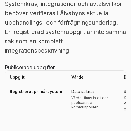
Systemkrav, integrationer och avtalsvillkor
behöver verifieras i Älvsbyns aktuella
upphandlings- och förfrågningsunderlag.
En registrerad systemuppgift är inte samma
sak som en komplett
integrationsbeskrivning.
Publicerade uppgifter
Uppgift
Värde
Def
Uppgifter, definitioner, källor och referensperioder för
Älvsbyn
Registrerat primärsystem
Data saknas
Sys
kom
Värdet finns inte i den
publicerade
ver
kommunposten.
modu