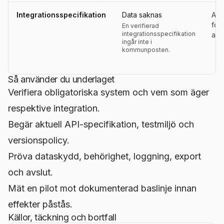
Integrationsspecifikation
Data saknas
Aktu
for
En verifierad
integrationsspecifikation
ans
ingår inte i
kommunposten.
Så använder du underlaget
Verifiera obligatoriska system och vem som äger
respektive integration.
Begär aktuell API-specifikation, testmiljö och
versionspolicy.
Pröva dataskydd, behörighet, loggning, export
och avslut.
Mät en pilot mot dokumenterad baslinje innan
effekter påstås.
Källor, täckning och bortfall