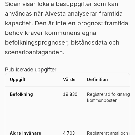
Sidan visar lokala basuppgifter som kan
användas när Alvesta analyserar framtida
kapacitet. Den är inte en prognos: framtida
behov kräver kommunens egna
befolkningsprognoser, biståndsdata och
scenarioantaganden.
Publicerade uppgifter
Uppgift
Värde
Definition
Uppgifter, definitioner, källor och referensperioder för
Alvesta
Befolkning
19 830
Registrerad folkmängd i
kommunposten.
Äldre invånare
4 703
Registrerat antal och an