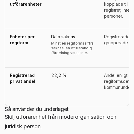
utförarenheter
kopplade till 
registret; inte a
personer.
Enheter per
Data saknas
Registrerade u
regiform
grupperade eft
Minst en regiformssiffra
saknas; en ofullständig
fördelning visas inte.
Registrerad
22,2 %
Andel enligt d
privat andel
regiformsdefini
kommununderla
Så använder du underlaget
Skilj utförarenhet från moderorganisation och
juridisk person.