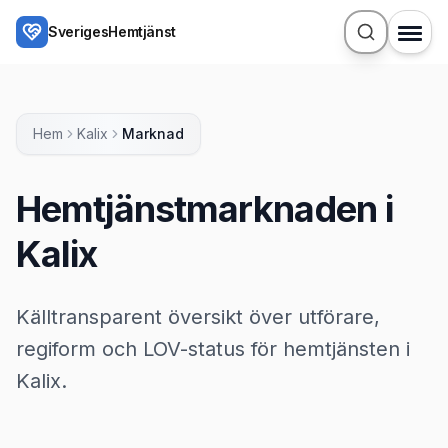
Hoppa till huvudinnehåll
SverigesHemtjänst
Hem
Kalix
Marknad
Hemtjänstmarknaden i
Kalix
Källtransparent översikt över utförare,
regiform och LOV-status för hemtjänsten i
Kalix.