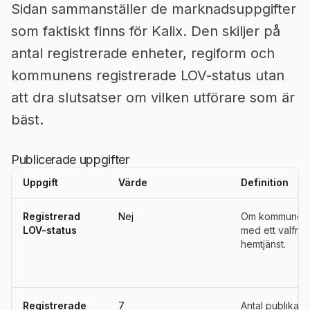
Sidan sammanställer de marknadsuppgifter
som faktiskt finns för Kalix. Den skiljer på
antal registrerade enheter, regiform och
kommunens registrerade LOV-status utan
att dra slutsatser om vilken utförare som är
bäst.
Publicerade uppgifter
Uppgift
Värde
Definition
Uppgifter, definitioner, källor och referensperioder för
Kalix
Registrerad
Nej
Om kommunen ä
LOV-status
med ett valfrih
hemtjänst.
Registrerade
7
Antal publika u