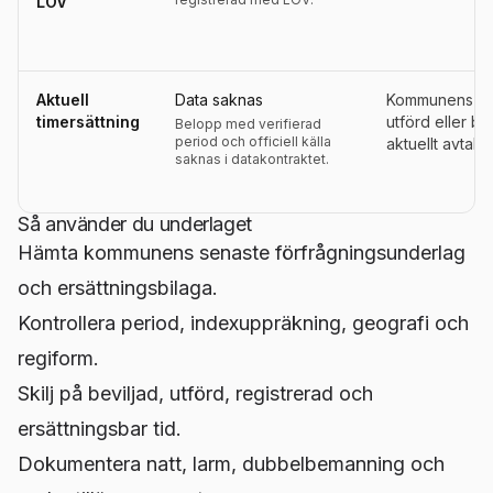
LOV
Aktuell
Data saknas
Kommunens ers
timersättning
utförd eller be
Belopp med verifierad
period och officiell källa
aktuellt avtals
saknas i datakontraktet.
Så använder du underlaget
Hämta kommunens senaste förfrågningsunderlag
och ersättningsbilaga.
Kontrollera period, indexuppräkning, geografi och
regiform.
Skilj på beviljad, utförd, registrerad och
ersättningsbar tid.
Dokumentera natt, larm, dubbelbemanning och