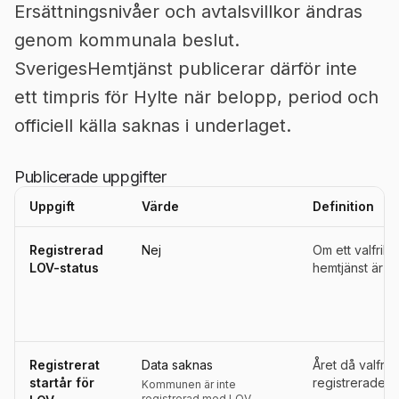
Ersättningsnivåer och avtalsvillkor ändras
genom kommunala beslut.
SverigesHemtjänst publicerar därför inte
ett timpris för Hylte när belopp, period och
officiell källa saknas i underlaget.
Publicerade uppgifter
Uppgift
Värde
Definition
Uppgifter, definitioner, källor och referensperioder för
Hylte
Registrerad
Nej
Om ett valfrih
LOV-status
hemtjänst är re
Registrerat
Data saknas
Året då valfri
startår för
registrerades s
Kommunen är inte
registrerad med LOV.