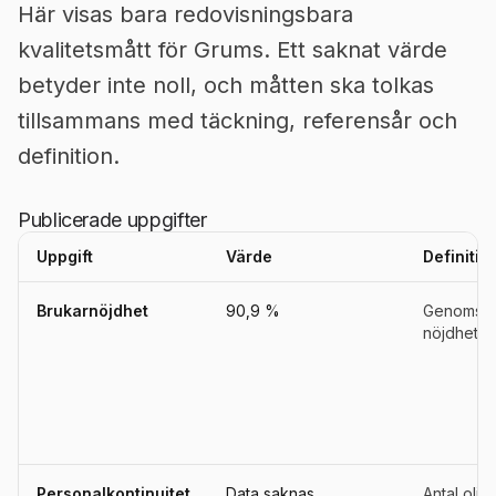
Här visas bara redovisningsbara
kvalitetsmått för Grums. Ett saknat värde
betyder inte noll, och måtten ska tolkas
tillsammans med täckning, referensår och
definition.
Publicerade uppgifter
Uppgift
Värde
Definitio
Uppgifter, definitioner, källor och referensperioder för
Grums
Brukarnöjdhet
90,9 %
Genomsnitt
nöjdhet i 
Personalkontinuitet
Data saknas
Antal oli