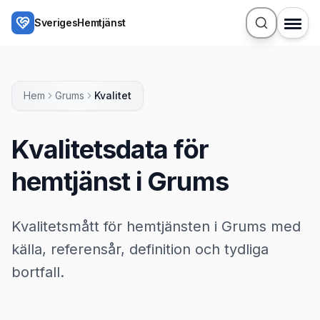
Hoppa till huvudinnehåll
SverigesHemtjänst
Hem
Grums
Kvalitet
Kvalitetsdata för
hemtjänst i Grums
Kvalitetsmått för hemtjänsten i Grums med
källa, referensår, definition och tydliga
bortfall.