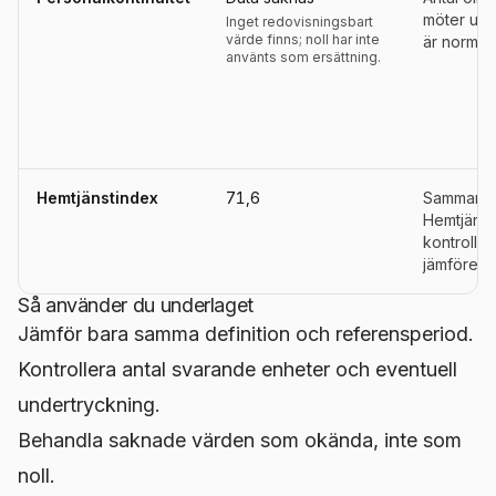
möter und
Inget redovisningsbart
värde finns; noll har inte
är normalt
använts som ersättning.
Hemtjänstindex
71,6
Sammanväg
Hemtjänst
kontroller
jämförelse
Så använder du underlaget
Jämför bara samma definition och referensperiod.
Kontrollera antal svarande enheter och eventuell
undertryckning.
Behandla saknade värden som okända, inte som
noll.