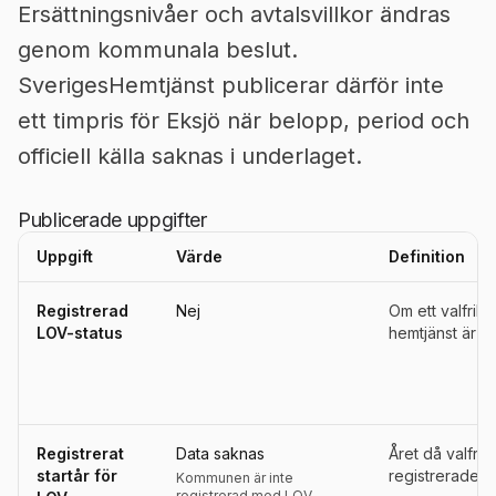
Ersättningsnivåer och avtalsvillkor ändras
genom kommunala beslut.
SverigesHemtjänst publicerar därför inte
ett timpris för Eksjö när belopp, period och
officiell källa saknas i underlaget.
Publicerade uppgifter
Uppgift
Värde
Definition
Uppgifter, definitioner, källor och referensperioder för
Eksjö
Registrerad
Nej
Om ett valfrih
LOV-status
hemtjänst är re
Registrerat
Data saknas
Året då valfri
startår för
registrerades s
Kommunen är inte
registrerad med LOV.