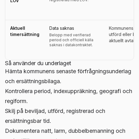
LOV
Aktuell
Data saknas
Kommunens ers
timersättning
utförd eller be
Belopp med verifierad
period och officiell källa
aktuellt avtals
saknas i datakontraktet.
Så använder du underlaget
Hämta kommunens senaste förfrågningsunderlag
och ersättningsbilaga.
Kontrollera period, indexuppräkning, geografi och
regiform.
Skilj på beviljad, utförd, registrerad och
ersättningsbar tid.
Dokumentera natt, larm, dubbelbemanning och