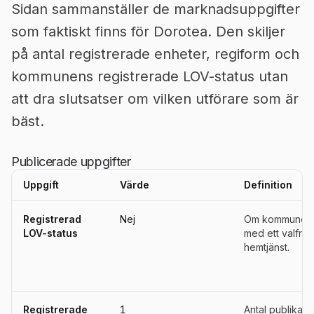
Sidan sammanställer de marknadsuppgifter
som faktiskt finns för Dorotea. Den skiljer
på antal registrerade enheter, regiform och
kommunens registrerade LOV-status utan
att dra slutsatser om vilken utförare som är
bäst.
Publicerade uppgifter
Uppgift
Värde
Definition
Uppgifter, definitioner, källor och referensperioder för
Dorotea
Registrerad
Nej
Om kommunen ä
LOV-status
med ett valfrih
hemtjänst.
Registrerade
1
Antal publika u