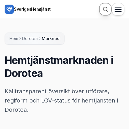
Hoppa till huvudinnehåll
SverigesHemtjänst
Hem
Dorotea
Marknad
Hemtjänstmarknaden i
Dorotea
Källtransparent översikt över utförare,
regiform och LOV-status för hemtjänsten i
Dorotea.