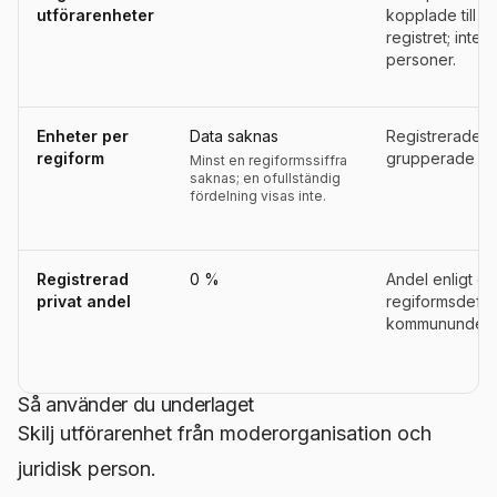
utförarenheter
kopplade till 
registret; inte a
personer.
Enheter per
Data saknas
Registrerade u
regiform
grupperade eft
Minst en regiformssiffra
saknas; en ofullständig
fördelning visas inte.
Registrerad
0 %
Andel enligt d
privat andel
regiformsdefini
kommununderla
Så använder du underlaget
Skilj utförarenhet från moderorganisation och
juridisk person.