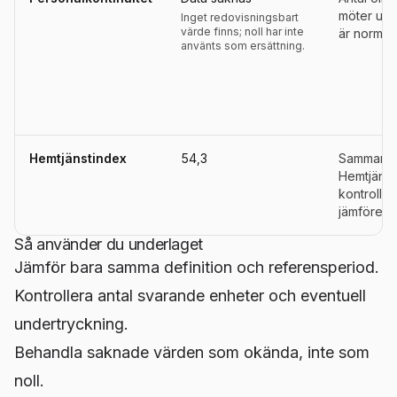
möter und
Inget redovisningsbart
värde finns; noll har inte
är normalt
använts som ersättning.
Hemtjänstindex
54,3
Sammanväg
Hemtjänst
kontroller
jämförelse
Så använder du underlaget
Jämför bara samma definition och referensperiod.
Kontrollera antal svarande enheter och eventuell
undertryckning.
Behandla saknade värden som okända, inte som
noll.