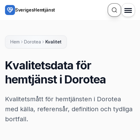
Hoppa till huvudinnehåll
SverigesHemtjänst
Hem
Dorotea
Kvalitet
Kvalitetsdata för
hemtjänst i Dorotea
Kvalitetsmått för hemtjänsten i Dorotea
med källa, referensår, definition och tydliga
bortfall.