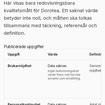
Här visas bara redovisningsbara
kvalitetsmått för Dorotea. Ett saknat värde
betyder inte noll, och måtten ska tolkas
tillsammans med täckning, referensår och
definition.
Publicerade uppgifter
Uppgift
Värde
Definitio
Uppgifter, definitioner, källor och referensperioder för
Dorotea
Brukarnöjdhet
Data saknas
Genomsnitt
nöjdhet i 
Inget redovisningsbart
värde finns; noll har inte
använts som ersättning.
Personalkontinuitet
Data saknas
Antal oli