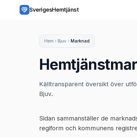
Hoppa till huvudinnehåll
SverigesHemtjänst
Hem
Bjuv
Marknad
Hemtjänstmar
Källtransparent översikt över utf
Bjuv.
Sidan sammanställer de marknadsup
regiform och kommunens registrer