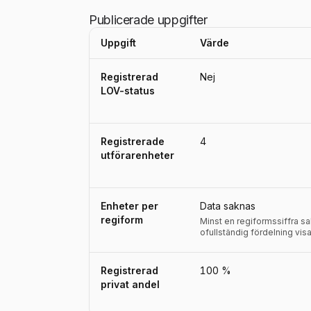
Publicerade uppgifter
Uppgift
Värde
Uppgifter, definitioner, källor och referensperio
Registrerad
Nej
LOV-status
Registrerade
4
utförarenheter
Enheter per
Data saknas
regiform
Minst en regiformssiffra s
ofullständig fördelning visa
Registrerad
100 %
privat andel