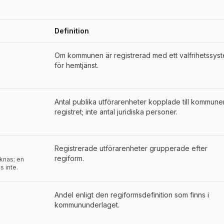
Definition
der för
Bjuv
Om kommunen är registrerad med ett valfrihetssys
för hemtjänst.
Antal publika utförarenheter kopplade till kommunen
registret; inte antal juridiska personer.
Registrerade utförarenheter grupperade efter
regiform.
aknas; en
s inte.
Andel enligt den regiformsdefinition som finns i
kommununderlaget.