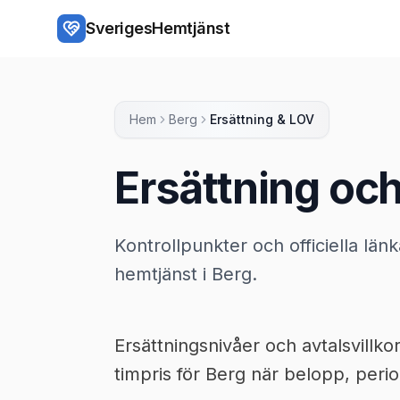
Hoppa till huvudinnehåll
SverigesHemtjänst
Hem
Berg
Ersättning & LOV
Ersättning och
Kontrollpunkter och officiella länk
hemtjänst i Berg.
Ersättningsnivåer och avtalsvillk
timpris för Berg när belopp, period