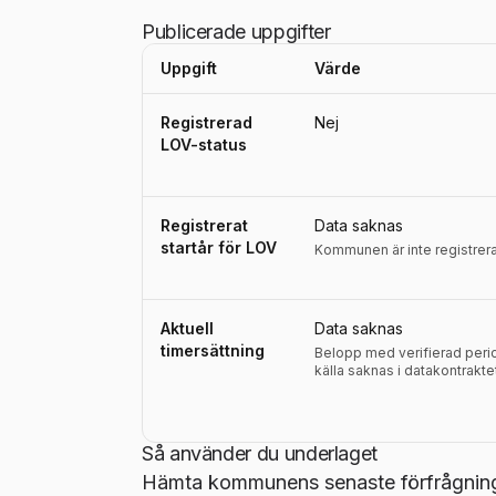
Publicerade uppgifter
Uppgift
Värde
Uppgifter, definitioner, källor och referensperio
Registrerad
Nej
LOV-status
Registrerat
Data saknas
startår för LOV
Kommunen är inte registre
Aktuell
Data saknas
timersättning
Belopp med verifierad perio
källa saknas i datakontrakte
Så använder du underlaget
Hämta kommunens senaste förfrågnings