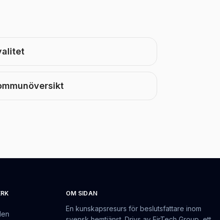
alitet
ommunöversikt
ERK
OM SIDAN
En kunskapsresurs för beslutsfattare inom
den
svensk hemtjänst. Drivs av EirTech Group, ett