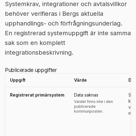
Systemkrav, integrationer och avtalsvillkor
behöver verifieras i Bergs aktuella
upphandlings- och förfrågningsunderlag.
En registrerad systemuppgift är inte samma
sak som en komplett
integrationsbeskrivning.
Publicerade uppgifter
Uppgift
Värde
Def
Uppgifter, definitioner, källor och referensperioder för
Berg
Registrerat primärsystem
Data saknas
Sys
kom
Värdet finns inte i den
publicerade
ver
kommunposten.
modu