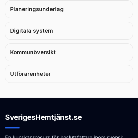
Planeringsunderlag
Digitala system
Kommunöversikt
Utförarenheter
SverigesHemtjänst.se
En kunskapsresurs för beslutsfattare inom svensk