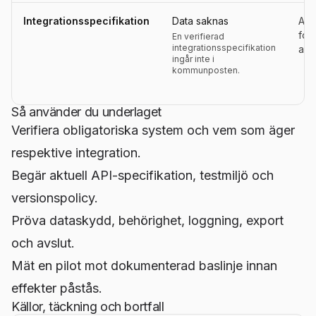
Integrationsspecifikation
Data saknas
Aktu
for
En verifierad
integrationsspecifikation
ans
ingår inte i
kommunposten.
Så använder du underlaget
Verifiera obligatoriska system och vem som äger
respektive integration.
Begär aktuell API-specifikation, testmiljö och
versionspolicy.
Pröva dataskydd, behörighet, loggning, export
och avslut.
Mät en pilot mot dokumenterad baslinje innan
effekter påstås.
Källor, täckning och bortfall